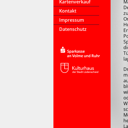
Kartenverkauf
M
D
Kontakt
z
Or
Impressum
Hu
Datenschutz
Er
Po
Sp
d
Tü
la
Dr
ma
au
bl
wi
od
W
sc
Me
h
La