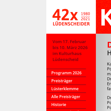
Vom 17. Februar
bis 10. März 2026
H
im Kulturhaus
Lüdenscheid
Ka
P
Programm 2026
m
Dr
Preisträger
Er
Lüsterklemme
fa
Alle Preisträger
D
Po
Historie
P