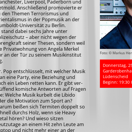
anchester, Liverpool, Paderborn und
etmold. Anschließend promovierte er
u den Themen Terrorismus und
ientalismus in der Popmusik an der
mboldt-Universität zu Berlin.
 stand dabei sechs Jahre unter
lizeischutz – aber nicht wegen der
rengkraft seiner Thesen, sondern weil
ie Privatwohnung von Angela Merkel
Foto: © Markus Hen
r an der Tür zu seinem Musikinstitut
g.
Donnerstag, 2
. Pop entschlüsselt, mit welcher Musik
Garderobenhal
Lüdenscheid
n eine Party, eine Beziehung und
Beginn: 19:30 
ch ein Leben retten kann. Er gibt ver­
üf­fend komische Antworten auf Fragen
e: Welche Musik kurbelt die Libido
er die Motivation zum Sport an?
arum beißen sich Termiten doppelt so
hnell durchs Holz, wenn sie Heavy
tal hören? Und wieso sitzen
eutzutage an einem Hit zehn Leute am
ptop und nicht mehr einer an der