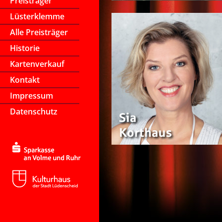
Preisträger
Lüsterklemme
Alle Preisträger
Historie
Kartenverkauf
Kontakt
Impressum
Datenschutz